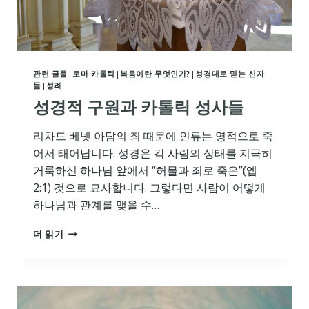
관련 글들
|
로마 카톨릭
|
복음이란 무엇인가?
|
성경대로 믿는 신자
들
|
성례
성경적 구원과 카톨릭 성사들
리차드 베넷 아담의 죄 때문에 인류는 영적으로 죽
어서 태어납니다. 성경은 각 사람의 상태를 지극히
거룩하신 하나님 앞에서 “허물과 죄로 죽은”(엡
2:1) 것으로 묘사합니다. 그렇다면 사람이 어떻게
하나님과 관계를 맺을 수…
성
더 읽기
경
적
구
원
과