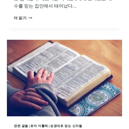
수를 믿는 집안에서 태어났다….
역
더 읽기
사
적
인
물
패
트
릭
의
유
산
관련 글들
|
로마 카톨릭
|
성경대로 믿는 신자들