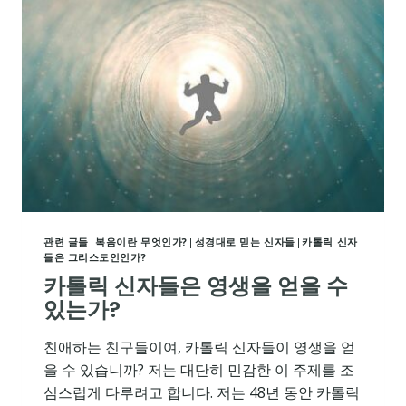
카
톨
릭
성
사
들
관련 글들
|
복음이란 무엇인가?
|
성경대로 믿는 신자들
|
카톨릭 신자
들은 그리스도인인가?
카톨릭 신자들은 영생을 얻을 수
있는가?
친애하는 친구들이여, 카톨릭 신자들이 영생을 얻
을 수 있습니까? 저는 대단히 민감한 이 주제를 조
심스럽게 다루려고 합니다. 저는 48년 동안 카톨릭