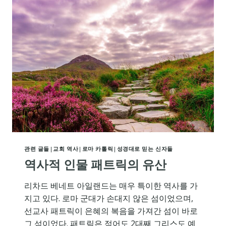
이
슬
람
을
증
진
하
며
이
슬
람
의
신
앙
관련 글들
|
교회 역사
|
로마 카톨릭
|
성경대로 믿는 신자들
을
받
역사적 인물 패트릭의 유산
아
들
리차드 베네트 아일랜드는 매우 특이한 역사를 가
이
지고 있다. 로마 군대가 손대지 않은 섬이었으며,
다
선교사 패트릭이 은혜의 복음을 가져간 섬이 바로
그 섬이었다. 패트릭은 적어도 2대째 그리스도 예